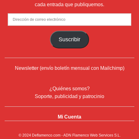
cada entrada que publiquemos.
Dirección
de
correo
Suscribir
electrónico
Newsletter (envío boletín mensual con Mailchimp)
¿Quiénes somos?
Soporte, publicidad y patrocinio
Mi Cuenta
© 2024
Deflamenco.com
- ADN Flamenco Web Services S.L.