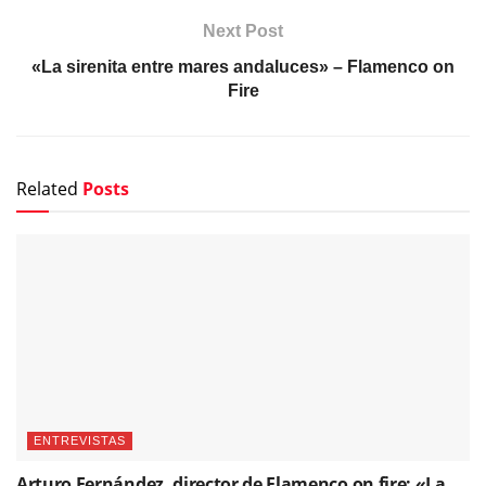
Next Post
«La sirenita entre mares andaluces» – Flamenco on
Fire
Related
Posts
ENTREVISTAS
Arturo Fernández, director de Flamenco on fire: «La