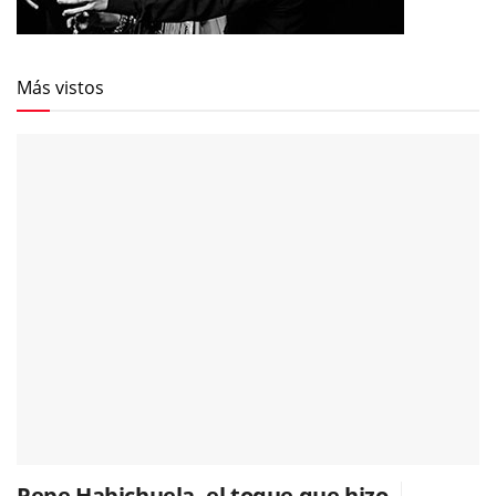
Más vistos
Pepe Habichuela, el toque que hizo