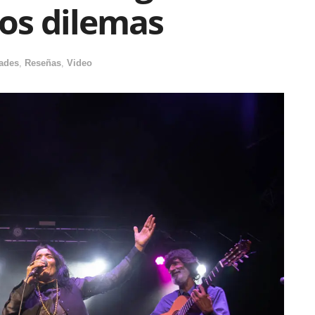
ros dilemas
ades
,
Reseñas
,
Video