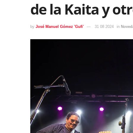
de la Kaita y ot
by
José Manuel Gómez 'Gufi'
31 08 2024
in
Noved