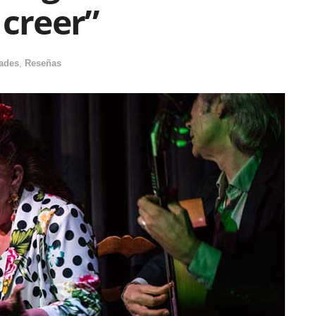
 creer”
ades
,
Reseñas