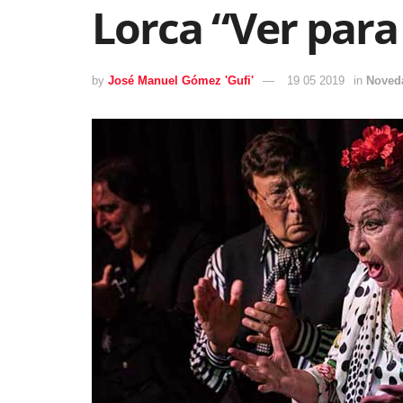
Lorca “Ver para
by
José Manuel Gómez 'Gufi'
19 05 2019
in
Noved