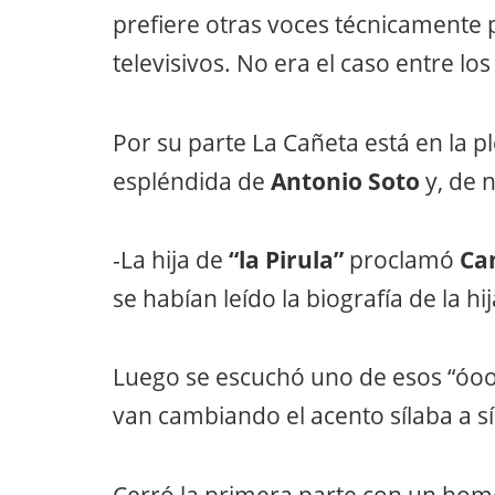
prefiere otras voces técnicamente 
televisivos. No era el caso entre lo
Por su parte La Cañeta está en la p
espléndida de
Antonio Soto
y, de 
-La hija de
“la Pirula”
proclamó
Ca
se habían leído la biografía de la h
Luego se escuchó uno de esos “óoo
van cambiando el acento sílaba a s
Cerró la primera parte con un hom