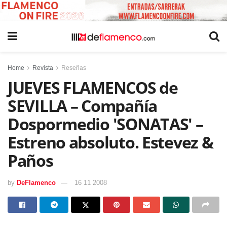
Home
Revista
Reseñas
JUEVES FLAMENCOS de
SEVILLA – Compañía
Dospormedio 'SONATAS' –
Estreno absoluto. Estevez &
Paños
by
DeFlamenco
16 11 2008