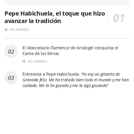
Pepe Habichuela, el toque que hizo
avanzar la tradición
463 SHARES
El ‘Abecedario Flamenco’ de Arcángel conquista el
Cante de las Minas
441 SHARES
Entrevista a Pepe Habichuela:
“Yo soy un gitanito de
Granada feliz. Me ha tratado bien todo el mundo y me han
cuidado. Me la he gozado y me la sigo gozando”
709 SHARES
Arranca el esperado concurso de la 65º edición del
Festival Internacional del Cante de las Minas con su
primera semifinal. Fotos & vídeo
435 SHARES