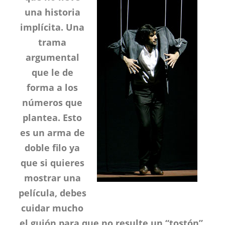
una historia
implícita. Una
trama
argumental
que le de
forma a los
números que
plantea. Esto
es un arma de
doble filo ya
que si quieres
mostrar una
película, debes
cuidar mucho
el guión para que no resulte un “tostón”.