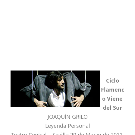
Ciclo
Flamenc
o Viene
del Sur
JOAQUÍN GRILO
Leyenda Personal
Teatro Central – Sevilla 29 de Marzo de 2011.