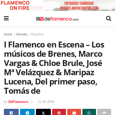
Home
Revista
Reseñas
I Flamenco en Escena – Los
músicos de Brenes, Marco
Vargas & Chloe Brule, José
Mª Velázquez & Maripaz
Lucena, Del primer paso,
Tomás de
by
DeFlamenco
21 06 2008