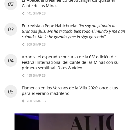
El ‘Abecedario Flamenco’ de Arcángel conquista el
Cante de las Minas
441 SHARES
Entrevista a Pepe Habichuela:
“Yo soy un gitanito de
Granada feliz. Me ha tratado bien todo el mundo y me han
cuidado. Me la he gozado y me la sigo gozando”
709 SHARES
Arranca el esperado concurso de la 65º edición del
Festival Internacional del Cante de las Minas con su
primera semifinal. Fotos & vídeo
435 SHARES
Flamenco en los Veranos de la Villa 2026: once citas
para el verano madrileño
760 SHARES