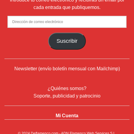
cada entrada que publiquemos.
Dirección
de
correo
Suscribir
electrónico
Newsletter (envío boletín mensual con Mailchimp)
¿Quiénes somos?
Soporte, publicidad y patrocinio
Mi Cuenta
© 2024
Deflamenco.com
- ADN Flamenco Web Services S.L.