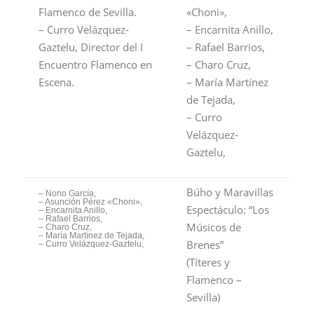
Flamenco de Sevilla.
«Choni»,
– Curro Velázquez-
– Encarnita Anillo,
Gaztelu, Director del I
– Rafael Barrios,
Encuentro Flamenco en
– Charo Cruz,
Escena.
– María Martínez
de Tejada,
– Curro
Velázquez-
Gaztelu,
Búho y Maravillas
– Nono García,
– Asunción Pérez «Choni»,
Espectáculo: “Los
– Encarnita Anillo,
– Rafael Barrios,
Músicos de
– Charo Cruz,
– María Martínez de Tejada,
Brenes”
– Curro Velázquez-Gaztelu,
(Títeres y
Flamenco –
Sevilla)