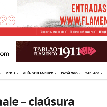
[Soporte, publicidad]
[Sobre deflamenco]
[Faq]
MEDIA
GUÍA DE FLAMENCO
CATÁLOGO
TABLAOS
ale – claúsura