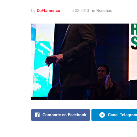
by
DeFlamenco
5 02 2013
in
Reseñas
Comparte en Facebook
Canal Telegra