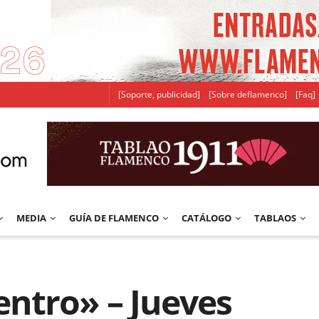
[Soporte, publicidad]
[Sobre deflamenco]
[Faq]
MEDIA
GUÍA DE FLAMENCO
CATÁLOGO
TABLAOS
ntro» – Jueves