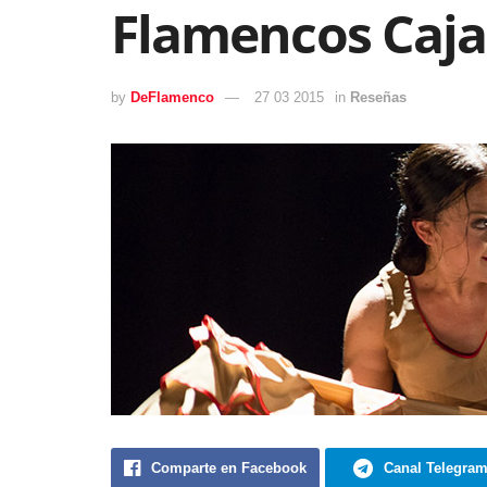
Flamencos Caja
by
DeFlamenco
27 03 2015
in
Reseñas
Comparte en Facebook
Canal Telegra