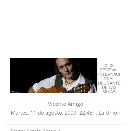
XLIX
FESTIVAL
INTERNACI
ONAL
DEL CANTE
DE LAS
MINAS
Vicente Amigo
Martes, 11 de agosto, 2009. 22:45h. La Unión