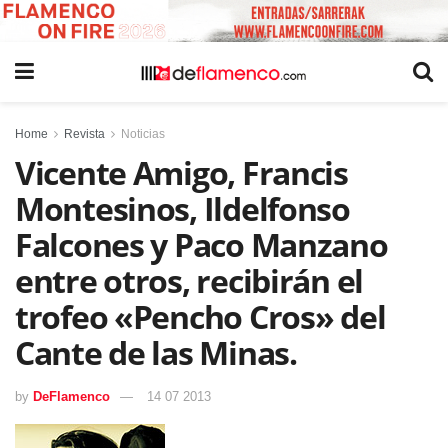
Home
Revista
Noticias
Vicente Amigo, Francis
Montesinos, Ildelfonso
Falcones y Paco Manzano
entre otros, recibirán el
trofeo «Pencho Cros» del
Cante de las Minas.
by
DeFlamenco
14 07 2013