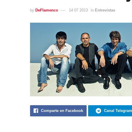
by
DeFlamenco
14 07 2013
in
Entrevistas
Comparte en Facebook
Canal Telegra