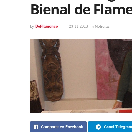
Bienal de Flam
by
DeFlamenco
23 11 2013
in
Noticias
Comparte en Facebook
Canal Telegra