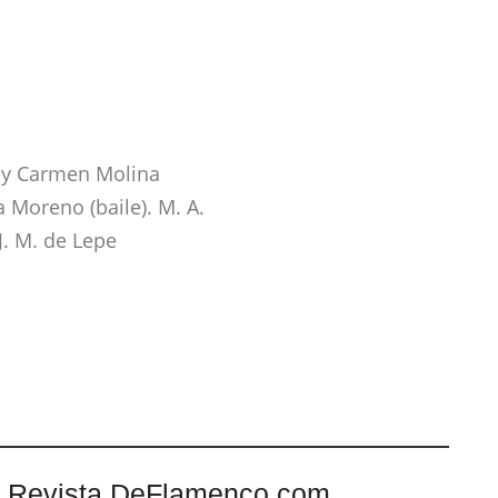
 y Carmen Molina
 Moreno (baile). M. A.
J. M. de Lepe
 Revista DeFlamenco.com