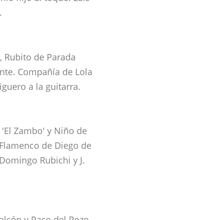
.
, Rubito de Parada
cante. Compañía de Lola
iguero a la guitarra.
 'El Zambo' y Niño de
o Flamenco de Diego de
 Domingo Rubichi y J.
lcón y Paco del Pozo