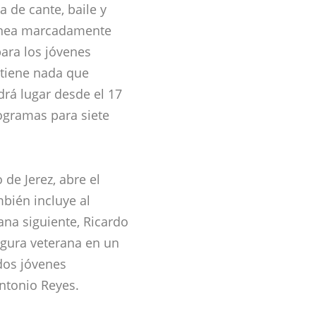
 de cante, baile y
línea marcadamente
para los jóvenes
o tiene nada que
ndrá lugar desde el 17
rogramas para siete
de Jerez, abre el
bién incluye al
na siguiente, Ricardo
igura veterana en un
dos jóvenes
Antonio Reyes.