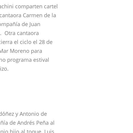
pachini comparten cartel
cantaora Carmen de la
Compañía de Juan
. Otra cantaora
erra el ciclo el 28 de
 Mar Moreno para
mo programa estival
izo.
rdóñez y Antonio de
añía de Andrés Peña al
nio hijo al toque. Luis