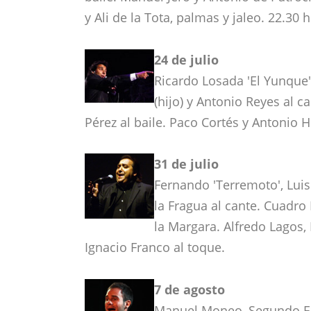
y Ali de la Tota, palmas y jaleo. 22.30 h
24 de julio
Ricardo Losada 'El Yunque'
(hijo) y Antonio Reyes al 
Pérez al baile. Paco Cortés y Antonio H
31 de julio
Fernando 'Terremoto', Luis
la Fragua al cante. Cuadr
la Margara. Alfredo Lagos,
Ignacio Franco al toque.
7 de agosto
Manuel Moneo, Segundo Fa