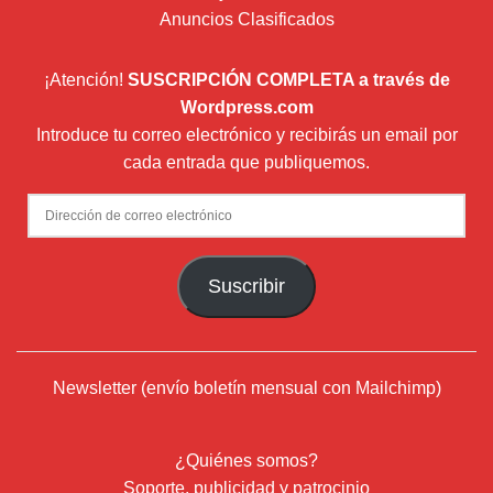
Anuncios Clasificados
¡Atención!
SUSCRIPCIÓN COMPLETA a través de
Wordpress.com
Introduce tu correo electrónico y recibirás un email por
cada entrada que publiquemos.
Dirección
de
correo
Suscribir
electrónico
Newsletter (envío boletín mensual con Mailchimp)
¿Quiénes somos?
Soporte, publicidad y patrocinio