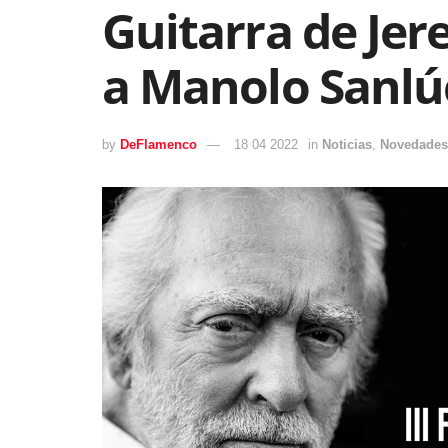
Guitarra de Jer
a Manolo Sanlú
by
DeFlamenco
18 04 2022
in
Noticias
,
Novedades