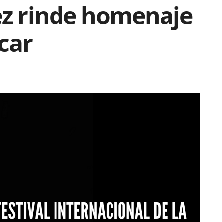
ez rinde homenaje
car