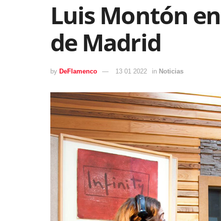
Luis Montón en 
de Madrid
by
DeFlamenco
13 01 2022
in
Noticias