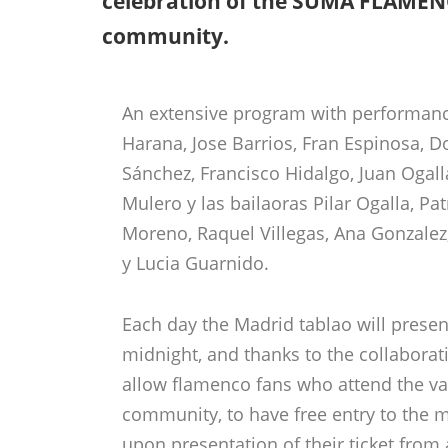
celebration of the SUMA FLAMEN
community.
An extensive program with performanc
Harana, Jose Barrios, Fran Espinosa, 
Sánchez, Francisco Hidalgo, Juan Ogall
Mulero y las bailaoras Pilar Ogalla, P
Moreno, Raquel Villegas, Ana Gonzalez
y Lucia Guarnido.
Each day the Madrid tablao will prese
midnight, and thanks to the collaborat
allow flamenco fans who attend the v
community, to have free entry to the m
upon presentation of their ticket fr