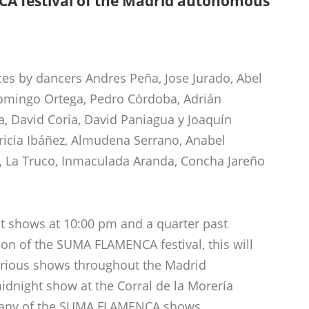
CA festival of the Madrid autonomous
es by dancers Andres Peña, Jose Jurado, Abel
Domingo Ortega, Pedro Córdoba, Adrián
a, David Coria, David Paniagua y Joaquín
atricia Ibáñez, Almudena Serrano, Anabel
, La Truco, Inmaculada Aranda, Concha Jareño
nt shows at 10:00 pm and a quarter past
ion of the SUMA FLAMENCA festival, this will
arious shows throughout the Madrid
idnight show at the Corral de la Morería
om any of the SUMA FLAMENCA shows.