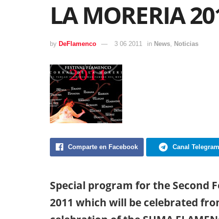
LA MORERIA 20
by
DeFlamenco
3 06 2011
in
News
,
Noticias
Comparte en Facebook
Canal Telegra
Special program for the Second F
2011 which will be celebrated fro