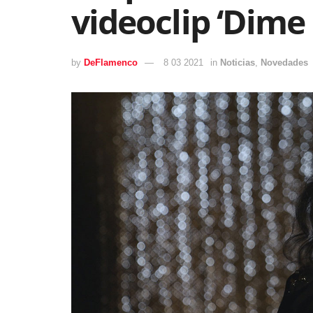
videoclip ‘Dime
by
DeFlamenco
8 03 2021
in
Noticias
,
Novedades