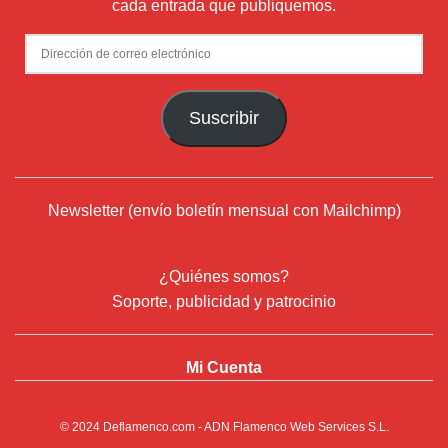
cada entrada que publiquemos.
Dirección
de
correo
Suscribir
electrónico
Newsletter (envío boletín mensual con Mailchimp)
¿Quiénes somos?
Soporte, publicidad y patrocinio
Mi Cuenta
© 2024
Deflamenco.com
- ADN Flamenco Web Services S.L.