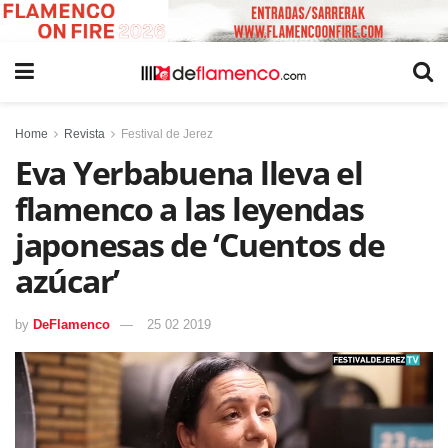
Home
Revista
Festival de Jerez
Eva Yerbabuena lleva el
flamenco a las leyendas
japonesas de ‘Cuentos de
azúcar’
by
DeFlamenco
25 02 2019