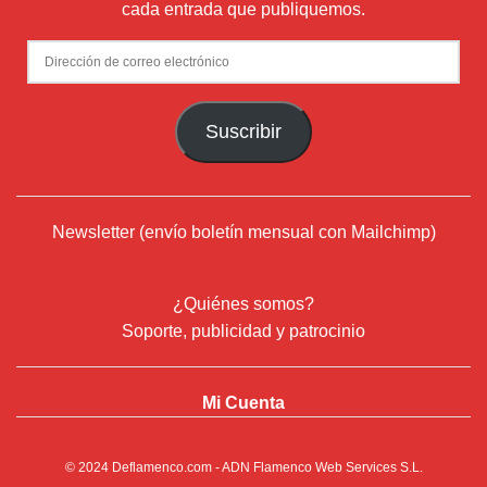
cada entrada que publiquemos.
Dirección
de
correo
Suscribir
electrónico
Newsletter (envío boletín mensual con Mailchimp)
¿Quiénes somos?
Soporte, publicidad y patrocinio
Mi Cuenta
© 2024
Deflamenco.com
- ADN Flamenco Web Services S.L.