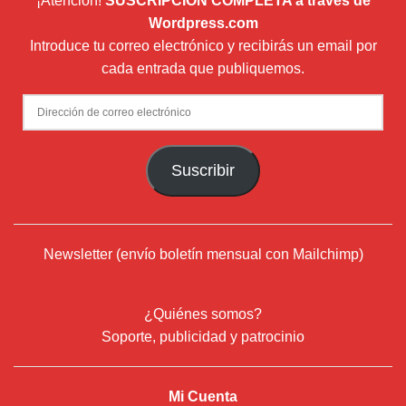
¡Atención!
SUSCRIPCIÓN COMPLETA a través de
Wordpress.com
Introduce tu correo electrónico y recibirás un email por
cada entrada que publiquemos.
Dirección
de
correo
Suscribir
electrónico
Newsletter (envío boletín mensual con Mailchimp)
¿Quiénes somos?
Soporte, publicidad y patrocinio
Mi Cuenta