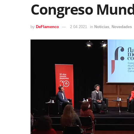
Congreso Mundi
by
DeFlamenco
2 04 2021
in
Noticias
,
Novedades