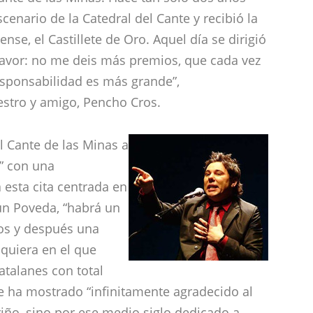
cenario de la Catedral del Cante y recibió la
se, el Castillete de Oro. Aquel día se dirigió
 favor: no me deis más premios, que cada vez
responsabilidad es más grande”,
estro y amigo, Pencho Cros.
l Cante de las Minas a
a” con una
 esta cita centrada en
ún Poveda, “habrá un
ros y después una
lquiera en el que
atalanes con total
se ha mostrado “infinitamente agradecido al
iño, sino por ese medio siglo dedicado a