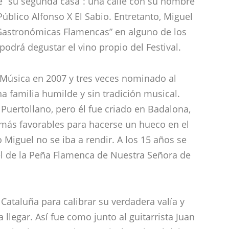
e “su segunda casa”: una calle con su nombre
Público Alfonso X El Sabio. Entretanto, Miguel
s Gastronómicas Flamencas” en alguno de los
podrá degustar el vino propio del Festival.
 Música en 2007 y tres veces nominado al
a familia humilde y sin tradición musical.
 Puertollano, pero él fue criado en Badalona,
más favorables para hacerse un hueco en el
Miguel no se iba a rendir. A los 15 años se
el de la Peña Flamenca de Nuestra Señora de
Cataluña para calibrar su verdadera valía y
llegar. Así fue como junto al guitarrista Juan