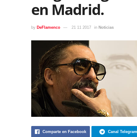
en Madrid.
by
DeFlamenco
21 11 2017
in
Noticias
Comparte en Facebook
Canal Telegra