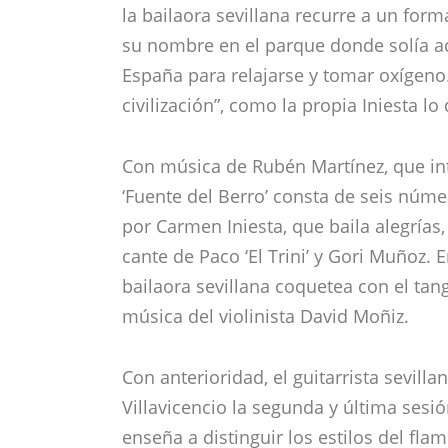
Con anterioridad, el guitarrista sevill
Villavicencio la segunda y última sesió
enseña a distinguir los estilos del fl
quieran iniciarse en el mundo del ‘arte 
espectáculo’ estriba en aprender el co
diferenciando de esta forma sus variac
profesor, con el apoyo de una pizarra
distribuida a cada participante, explic
participativa. Un cantaor y una bailaor
Especial XIII Festival de Jerez 2009. 