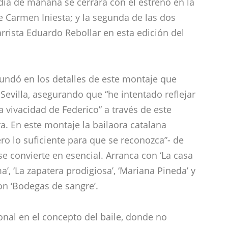
ional en el concepto del baile, donde no
rrativa”. Cada personaje lorquiano tiene
men Cortés baila ‘Yerma’ por granaína y
nguillos de Cádiz; ‘Mariana Pineda’ y su
al por caña; la novia de ‘Bodas de sangre’
que aparece la luna como un personaje
. ¿Con cuál de estas mujeres se siente más
aora y ella dijo que, pese a ser una mujer “muy
ragmento de ‘Yerma’, “tranquilo y
d de caracteres de mujer que, sin embargo,
adoras por la libertad y también por la
dan al flamenco y están simbolizados, en sus