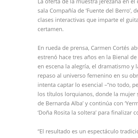
“El resultado es un espectáculo tradic
estamos limitados por una dinámica na
adjudicado un palo. Así las cosas, Car
taranta; ‘La zapatera prodigioa’, por ta
soledad, por jaleos, soleá y remate fin
transita por bulerías y rondeñas, aun
metafórico y símbolo de la femeneidad
identificada?, le preguntaron a la bail
racial”, se siente “muy a gusto” en el f
acompasado”.
‘Mujeres de Lorca’ refleja una varieda
tienen en común su condición de “luch
tradición”. Sus sentimientos se trasla