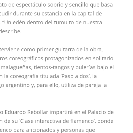
ano Eduardo Rebollar impartirá en el Palacio de
n de su ‘Clase interactiva de flamenco’, donde
amenco para aficionados y personas que
jondo’. El eje central de este ‘seminario-
mpás de cada estilo, tocando las palmas,
iones rítmicas, métricas y melódicas. El
 y una hoja de compases, previamente
a y enseña a tocar las palmas, de forma fácil y
a ilustran las enseñanzas.
Toda la información en DeFlamenco.com