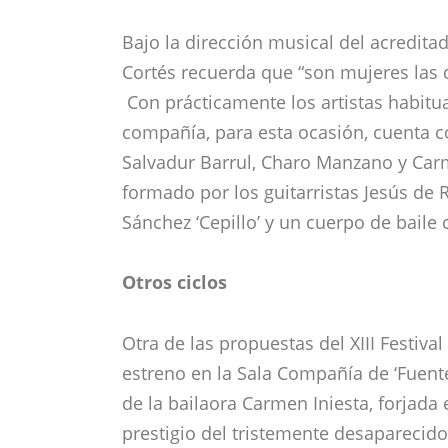
de la bailaora Carmen Iniesta, forjada 
prestigio del tristemente desaparecido
la bailaora sevillana recurre a un for
su nombre en el parque donde solía acu
España para relajarse y tomar oxígeno
civilización”, como la propia Iniesta lo
Con música de Rubén Martínez, que int
‘Fuente del Berro’ consta de seis núme
por Carmen Iniesta, que baila alegrías,
cante de Paco ‘El Trini’ y Gori Muñoz. En
bailaora sevillana coquetea con el tango
música del violinista David Moñiz.