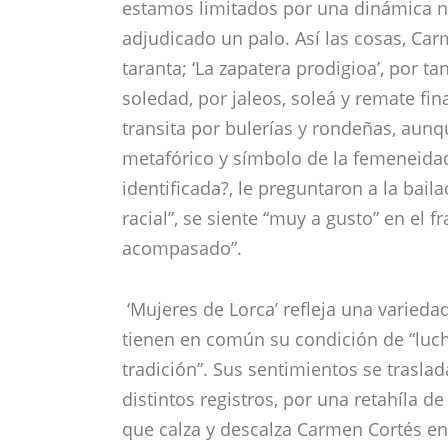
distintos registros, por una retahíla d
que calza y descalza Carmen Cortés en 
Bajo la dirección musical del acredi
Cortés recuerda que “son mujeres las q
Con prácticamente los artistas habitu
compañía, para esta ocasión, cuenta 
Salvadur Barrul, Charo Manzano y Car
formado por los guitarristas Jesús de 
Sánchez ‘Cepillo’ y un cuerpo de baile
Otros ciclos
Otra de las propuestas del XIII Festiva
estreno en la Sala Compañía de ‘Fuente