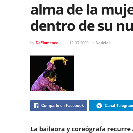
alma de la muje
dentro de su n
by
DeFlamenco
12 03 2009
in
Noticias
Comparte en Facebook
Canal Telegra
La bailaora y coreógrafa recurre 