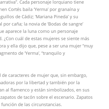
e zapatos de tacón sobre el escenario. Zapatos
función de las circunstancias.
tado musicólogo Faustino Núñez, Carmen
ue mueven las páginas del teatro de Lorca”’.
ales que integran desde hace años su
con las voces de cantaores como Guadiana,
men Carmona. El elenco también está
Rosario, Iván Losada, la percusión de Ángel
 compuesto por siete personas.
l de Jerez en la jornada de mañana será el
 del Berro’, primera producción en solitario