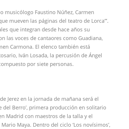
en Madrid con maestros de la talla y el
 Mario Maya. Dentro del ciclo ‘Los novísimos’,
mato de espectáculo sobrio y sencillo que basa
dir durante su estancia en la capital de
. “Un edén dentro del tumulto de nuestra
 describe.
erviene como primer guitarra de la obra,
ros coreográficos protagonizados en solitario
 malagueñas, tientos-tangos y bulerías bajo el
 la coreografía titulada ‘Paso a dos’, la
 argentino y, para ello, utiliza de pareja la