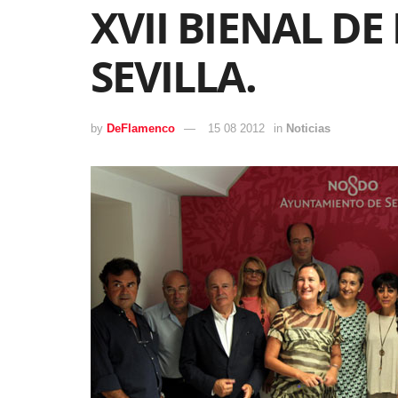
XVII BIENAL D
SEVILLA.
by
DeFlamenco
15 08 2012
in
Noticias