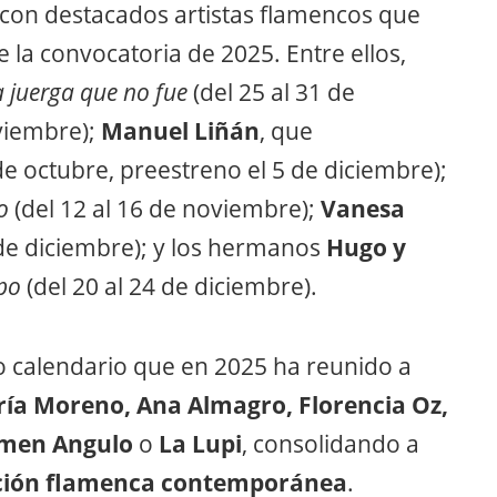
á con destacados artistas flamencos que
e la convocatoria de 2025. Entre ellos,
a juerga que no fue
(del 25 al 31 de
viembre);
Manuel Liñán
, que
de octubre, preestreno el 5 de diciembre);
o
(del 12 al 16 de noviembre);
Vanesa
 de diciembre); y los hermanos
Hugo y
po
(del 20 al 24 de diciembre).
o calendario que en 2025 ha reunido a
ría Moreno, Ana Almagro, Florencia Oz,
rmen Angulo
o
La Lupi
, consolidando a
ación flamenca contemporánea
.