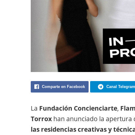
Comparte en Facebook
Canal Telegra
La
Fundación Concienciarte
,
Flam
Torrox
han anunciado la apertura d
las residencias creativas y técnic