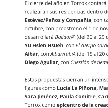
El cierre del año en Torrox contar
realizarán sus residencias dentro d
Estévez/Paños y Compañía
, con
L
octubre, con preestreno el 1 de no
desarrollará
Bailaor@
(del 26 al 29 
Yu Hsien Hsueh
, con
El cuerpo sord
Aibar
, con
Aibar/rabiA
(del 15 al 20
Diego Aguilar
, con
Cuestión de tiem
Estas propuestas cierran un intens
figuras como
Lucía La Piñona, Ma
Sara Jiménez, Paula Comitre, Ca
Torrox como
epicentro de la cre