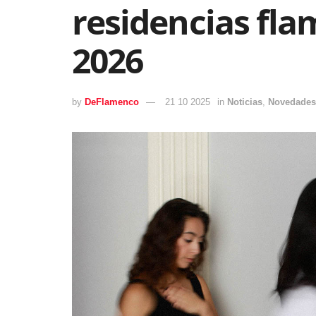
residencias fla
2026
by
DeFlamenco
21 10 2025
in
Noticias
,
Novedades