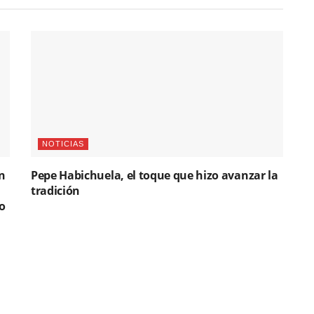
NOTICIAS
n
Pepe Habichuela, el toque que hizo avanzar la
tradición
o