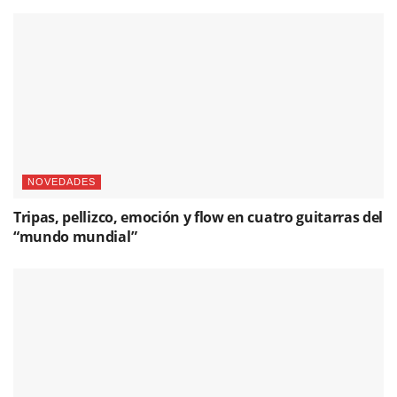
NOVEDADES
Tripas, pellizco, emoción y flow en cuatro guitarras del
“mundo mundial”
NOVEDADES
Cantar para el toque, tocar para el cante