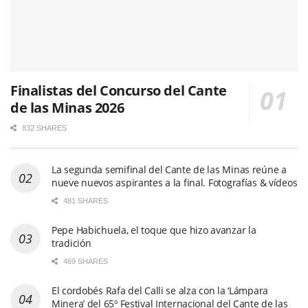
Finalistas del Concurso del Cante
de las Minas 2026
832 SHARES
La segunda semifinal del Cante de las Minas reúne a
nueve nuevos aspirantes a la final. Fotografías & vídeos
481 SHARES
Pepe Habichuela, el toque que hizo avanzar la
tradición
469 SHARES
El cordobés Rafa del Calli se alza con la ‘Lámpara
Minera’ del 65º Festival Internacional del Cante de las
Minas
465 SHARES
Arranca el esperado concurso de la 65º edición del
Festival Internacional del Cante de las Minas con su
primera semifinal. Fotos & vídeo