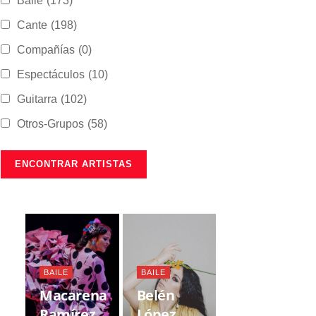
Baile
(173)
Cante
(198)
Compañías
(0)
Espectáculos
(10)
Guitarra
(102)
Otros-Grupos
(58)
BAILE
BAILE
Macarena
Belén
Ramírez
López