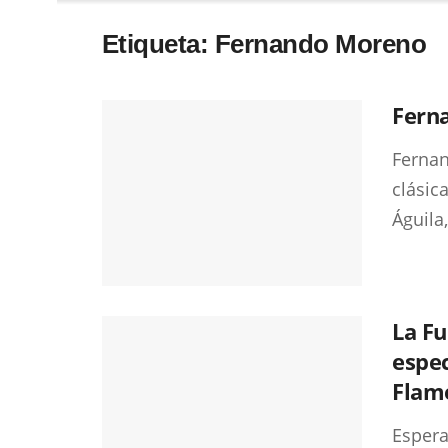
Etiqueta:
Fernando Moreno
Fern
Fernan
clásic
Águila
La Fu
espec
Flame
Espera