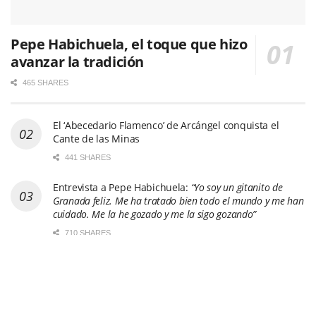
Pepe Habichuela, el toque que hizo
avanzar la tradición
465 SHARES
El ‘Abecedario Flamenco’ de Arcángel conquista el
Cante de las Minas
441 SHARES
Entrevista a Pepe Habichuela:
“Yo soy un gitanito de
Granada feliz. Me ha tratado bien todo el mundo y me han
cuidado. Me la he gozado y me la sigo gozando”
710 SHARES
Arranca el esperado concurso de la 65º edición del
Festival Internacional del Cante de las Minas con su
primera semifinal. Fotos & vídeo
437 SHARES