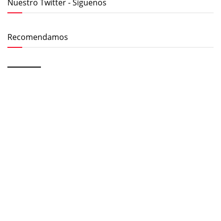
Nuestro Twitter - Síguenos
Recomendamos
JUE, 13 AGO 2026
FLAMENCO EN LOS VERANOS DE LA VILLA
JUE - DOM, 20 - 23 AGO 2026
TAGARNINA FEST 2026
VIE - SÁB, 21 - 29 AGO 2026
FLAMENCO ON FIRE 2026
MIÉ - JUE, 26 - 27 AGO 2026
FLAMENCO EN LOS VERANOS DE LA VILLA