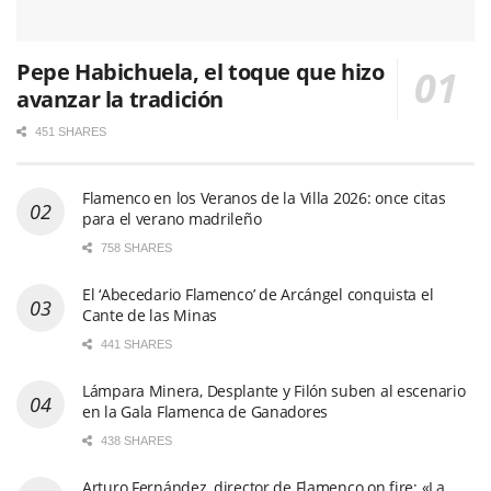
Pepe Habichuela, el toque que hizo
avanzar la tradición
451 SHARES
Flamenco en los Veranos de la Villa 2026: once citas
para el verano madrileño
758 SHARES
El ‘Abecedario Flamenco’ de Arcángel conquista el
Cante de las Minas
441 SHARES
Lámpara Minera, Desplante y Filón suben al escenario
en la Gala Flamenca de Ganadores
438 SHARES
Arturo Fernández, director de Flamenco on fire: «La