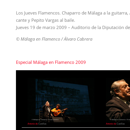
Los Jueves Flamencos. Chaparro de Málaga a la guitarra, 
cante y Pepito Vargas al baile.
Jueves 19 de marzo 2009 – Auditorio de la Diputación d
© Málaga en Flamenco / Álvaro Cabrera
Especial Málaga en Flamenco 2009
Antonio de
Canillas
Antonio de
Canillas