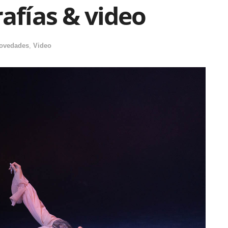
rafías & video
ovedades
,
Video