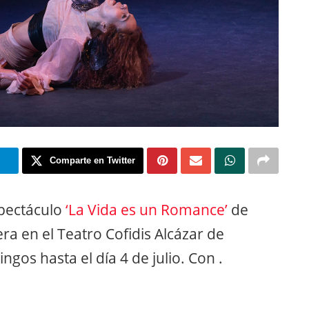
m
Comparte en Twitter
spectáculo
‘La Vida es un Romance’
de
ra en el Teatro Cofidis Alcázar de
gos hasta el día 4 de julio. Con .