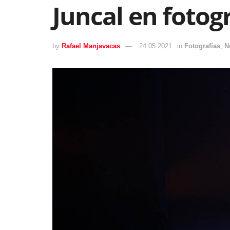
Juncal en fotog
by
Rafael Manjavacas
24 05 2021
in
Fotografías
,
N