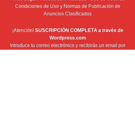
Condiciones de Uso y Normas de Publicación de
Anuncios Clasificados
¡Atención!
SUSCRIPCIÓN COMPLETA a través de
Wordpress.com
Introduce tu correo electrónico y recibirás un email por
cada entrada que publiquemos.
Dirección
de
correo
Suscribir
electrónico
Newsletter (envío boletín mensual con Mailchimp)
¿Quiénes somos?