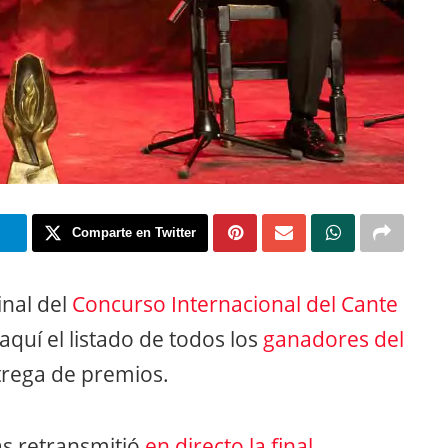
m
Comparte en Twitter
inal del
Concurso Internacional del Cante
 aquí el listado de todos los
ganadores del
trega de premios.
nas retransmitió
en directo la final