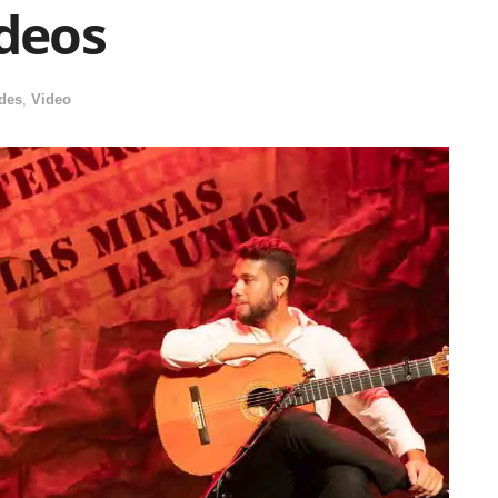
ídeos
des
,
Video