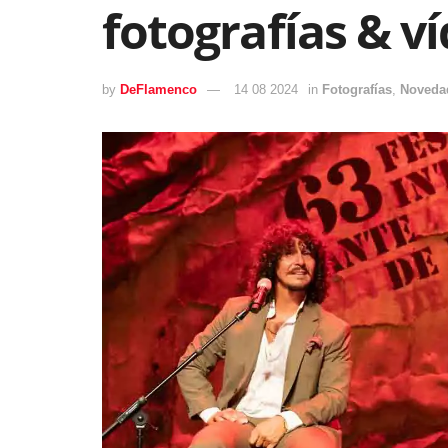
fotografías & v
by
DeFlamenco
14 08 2024
in
Fotografías
,
Noveda