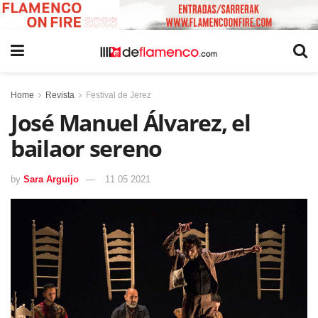
Home
Revista
Festival de Jerez
José Manuel Álvarez, el
bailaor sereno
by
Sara Arguijo
11 05 2021