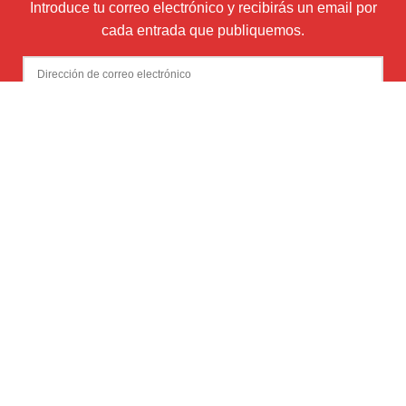
Introduce tu correo electrónico y recibirás un email por
cada entrada que publiquemos.
Dirección
de
correo
Suscribir
electrónico
Newsletter (envío boletín mensual con Mailchimp)
¿Quiénes somos?
Soporte, publicidad y patrocinio
Mi Cuenta