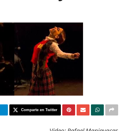
m
Comparte en Twitter
Video: Rafael Manjavacas