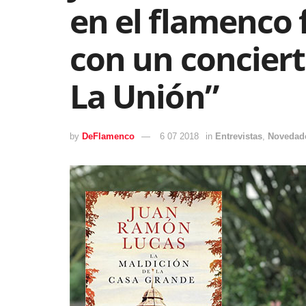
en el flamenco 
con un conciert
La Unión”
by
DeFlamenco
6 07 2018
in
Entrevistas
,
Novedad