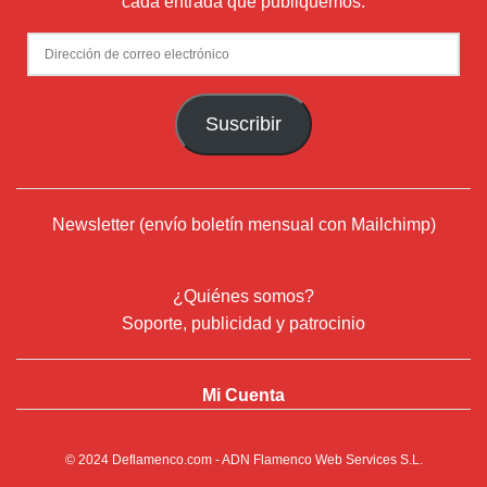
cada entrada que publiquemos.
Dirección
de
correo
Suscribir
electrónico
Newsletter (envío boletín mensual con Mailchimp)
¿Quiénes somos?
Soporte, publicidad y patrocinio
Mi Cuenta
© 2024
Deflamenco.com
- ADN Flamenco Web Services S.L.