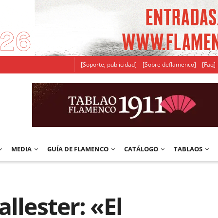
[Soporte, publicidad]
[Sobre deflamenco]
[Faq]
MEDIA
GUÍA DE FLAMENCO
CATÁLOGO
TABLAOS
llester: «El