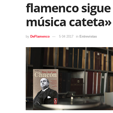
flamenco sigue
música cateta»
by
DeFlamenco
5 04 2017
in
Entrevistas