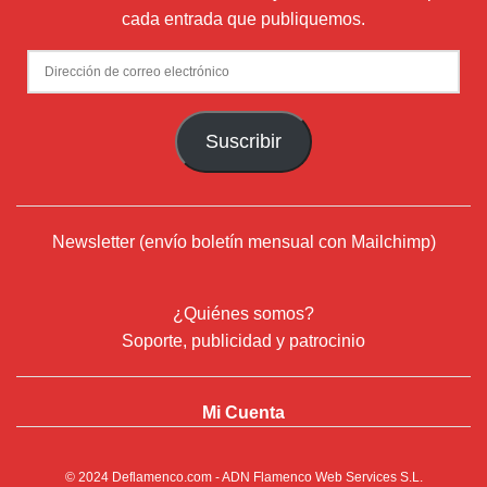
cada entrada que publiquemos.
Dirección
de
correo
Suscribir
electrónico
Newsletter (envío boletín mensual con Mailchimp)
¿Quiénes somos?
Soporte, publicidad y patrocinio
Mi Cuenta
© 2024
Deflamenco.com
- ADN Flamenco Web Services S.L.