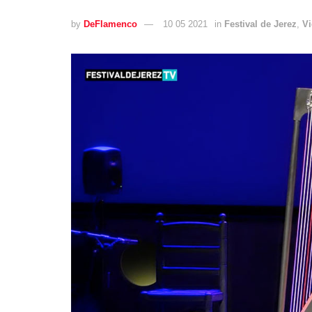
by
DeFlamenco
10 05 2021
in
Festival de Jerez
,
V