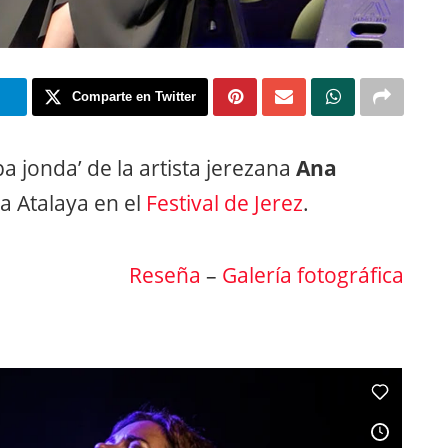
m
Comparte en Twitter
 jonda’ de la artista jerezana
Ana
a Atalaya en el
Festival de Jerez
.
Reseña
–
Galería fotográfica