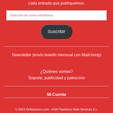
cada entrada que publiquemos.
Dirección
de
correo
Suscribir
electrónico
Newsletter (envío boletín mensual con Mailchimp)
¿Quiénes somos?
Soporte, publicidad y patrocinio
Mi Cuenta
© 2024
Deflamenco.com
- ADN Flamenco Web Services S.L.