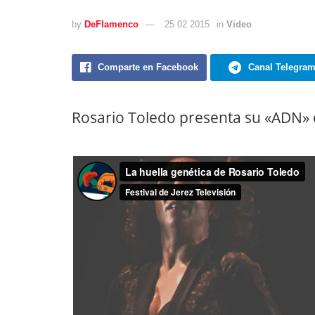
by
DeFlamenco
25 02 2015
in
Video
Comparte en Facebook
Canal Telegra
Rosario Toledo presenta su «ADN» en