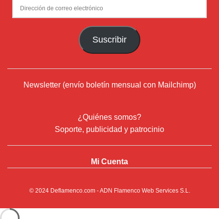
Dirección
de
correo
Suscribir
electrónico
Newsletter (envío boletín mensual con Mailchimp)
¿Quiénes somos?
Soporte, publicidad y patrocinio
Mi Cuenta
© 2024
Deflamenco.com
- ADN Flamenco Web Services S.L.